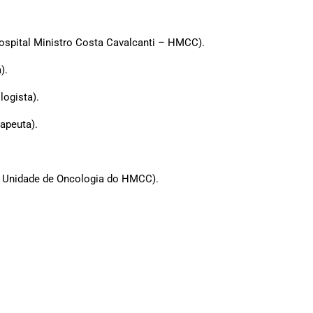
Hospital Ministro Costa Cavalcanti – HMCC).
).
logista).
rapeuta).
da Unidade de Oncologia do HMCC).