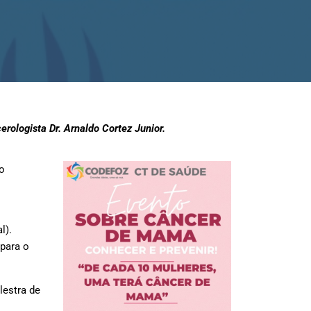
rologista Dr. Arnaldo Cortez Junior.
o
l).
 para o
lestra de