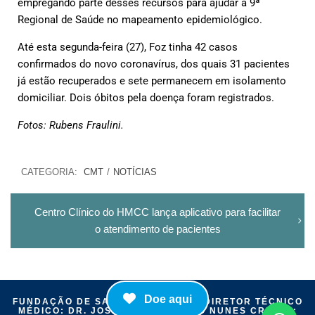
empregando parte desses recursos para ajudar a 9ª
Regional de Saúde no mapeamento epidemiológico.
Até esta segunda-feira (27), Foz tinha 42 casos
confirmados do novo coronavírus, dos quais 31 pacientes
já estão recuperados e sete permanecem em isolamento
domiciliar. Dois óbitos pela doença foram registrados.
Fotos: Rubens Fraulini.
CATEGORIA:
CMT
/
NOTÍCIAS
Centro Clínico do HMCC lança aplicativo para facilitar
o atendimento de pacientes
Doe aqui
FUNDAÇÃO DE SAÚDE ITAIGUAPY | DIRETOR TÉCNICO
MÉDICO: DR. JOSÉ MÁRIO CAMELO NUNES CRM-PR: