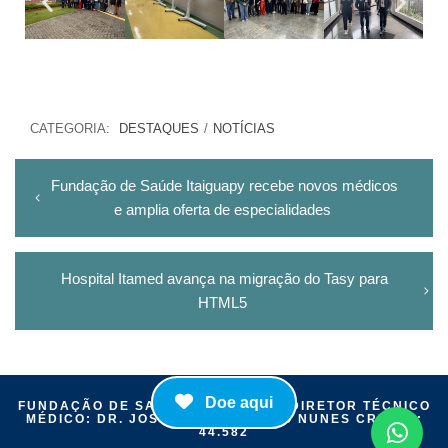
CATEGORIA:
DESTAQUES
/
NOTÍCIAS
Fundação de Saúde Itaiguapy recebe novos médicos
e amplia oferta de especialidades
Hospital Itamed avança na migração do Tasy para
HTML5
Doe aqui
FUNDAÇÃO DE SAÚDE ITAIGUAPY | DIRETOR TÉCNICO
MÉDICO: DR. JOSÉ MÁRIO CAMELO NUNES CRM-PR:
44.582