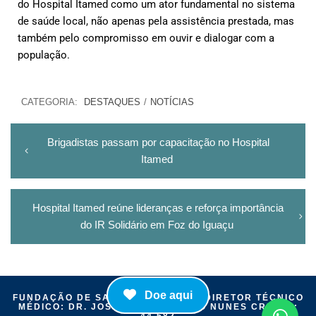
do Hospital
Itamed
como um ator fundamental no sistema
de saúde local, não apenas pela assistência prestada, mas
também pelo compromisso em ouvir e dialogar com a
população.
CATEGORIA:
DESTAQUES
/
NOTÍCIAS
Brigadistas passam por capacitação no Hospital
Itamed
Hospital Itamed reúne lideranças e reforça importância
do IR Solidário em Foz do Iguaçu
Doe aqui
FUNDAÇÃO DE SAÚDE ITAIGUAPY | DIRETOR TÉCNICO
MÉDICO: DR. JOSÉ MÁRIO CAMELO NUNES CRM-PR:
44.582