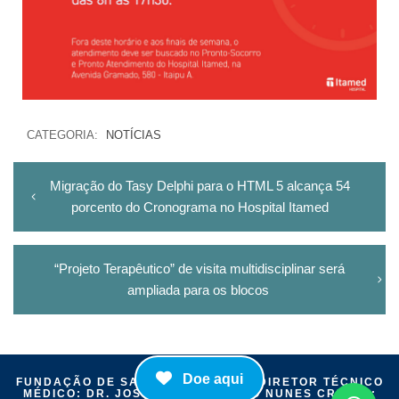
CATEGORIA:
NOTÍCIAS
Migração do Tasy Delphi para o HTML 5 alcança 54
porcento do Cronograma no Hospital Itamed
“Projeto Terapêutico” de visita multidisciplinar será
ampliada para os blocos
Doe aqui
FUNDAÇÃO DE SAÚDE ITAIGUAPY | DIRETOR TÉCNICO
MÉDICO: DR. JOSÉ MÁRIO CAMELO NUNES CRM-PR: