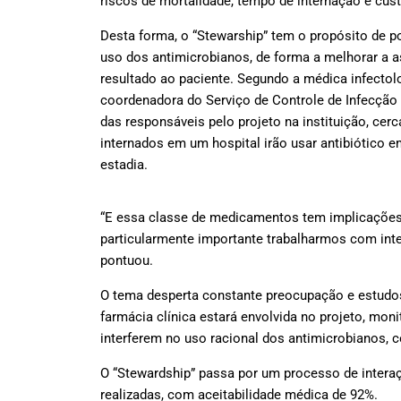
riscos de mortalidade, tempo de internação e cust
Desta forma, o “Stewarship” tem o propósito de p
uso dos antimicrobianos, de forma a melhorar a 
resultado ao paciente. Segundo a médica infectolo
coordenadora do Serviço de Controle de Infecção 
das responsáveis pelo projeto na instituição, cer
internados em um hospital irão usar antibiótico
estadia.
“E essa classe de medicamentos tem implicações n
particularmente importante trabalharmos com inte
pontuou.
O tema desperta constante preocupação e estudos 
farmácia clínica estará envolvida no projeto, m
interferem no uso racional dos antimicrobianos, 
O “Stewardship” passa por um processo de interaç
realizadas, com aceitabilidade médica de 92%.