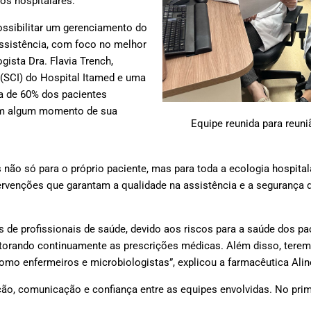
os hospitalares.
ossibilitar um gerenciamento do
assistência, com foco no melhor
gista Dra. Flavia Trench,
(SCI) do Hospital Itamed e uma
ca de 60% dos pacientes
 em algum momento de sua
Equipe reunida para reuni
ão só para o próprio paciente, mas para toda a ecologia hospitala
rvenções que garantam a qualidade na assistência e a segurança d
de profissionais de saúde, devido aos riscos para a saúde dos pac
onitorando continuamente as prescrições médicas. Além disso, ter
como enfermeiros e microbiologistas”, explicou a farmacêutica Ali
ão, comunicação e confiança entre as equipes envolvidas. No prim