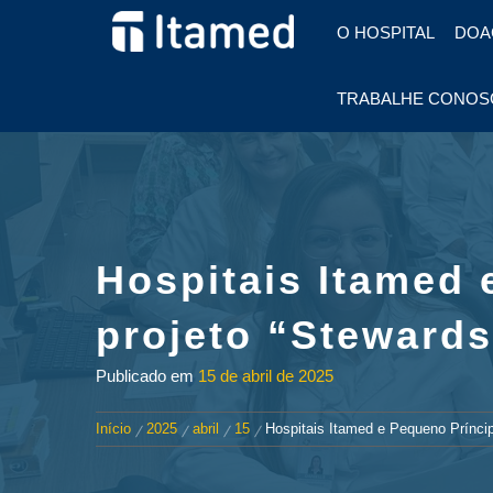
HOSPITAL EM FOZ DO
O HOSPITAL
DOA
IGUAÇU
HOSPITAL
TRABALHE CONOS
ITAMED
Hospitais Itamed
projeto “Stewards
Publicado em
15 de abril de 2025
Início
2025
abril
15
Hospitais Itamed e Pequeno Prínci