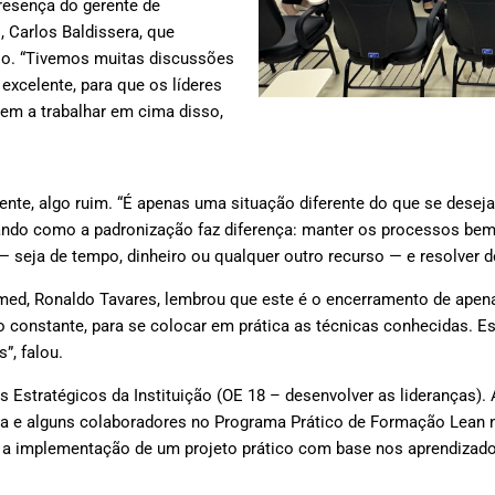
resença do gerente de
l, Carlos Baldissera, que
so. “Tivemos muitas discussões
 excelente, para que os líderes
em a trabalhar em cima disso,
te, algo ruim. “É apenas uma situação diferente do que se deseja,
ando como a padronização faz diferença: manter os processos bem
— seja de tempo, dinheiro ou qualquer outro recurso — e resolver de
Itamed, Ronaldo Tavares, lembrou que este é o encerramento de ap
o constante, para se colocar em prática as técnicas conhecidas. 
”, falou.
s Estratégicos da Instituição (OE 18 – desenvolver as lideranças)
ança e alguns colaboradores no Programa Prático de Formação Lean
a implementação de um projeto prático com base nos aprendizados