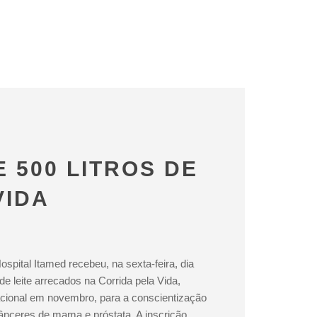
 500 LITROS DE
VIDA
spital Itamed recebeu, na sexta-feira, dia
 de leite arrecados na Corrida pela Vida,
acional em novembro, para a conscientização
ânceres de mama e próstata. A inscrição