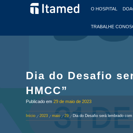
HOSPITAL EM FOZ DO
O HOSPITAL
DOA
IGUAÇU
HOSPITAL
TRABALHE CONOS
ITAMED
Dia do Desafio s
HMCC”
Publicado em
29 de maio de 2023
Início
2023
maio
29
Dia do Desafio será lembrado co