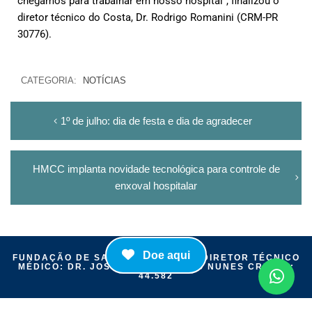
chegamos para trabalhar em nosso hospital”, finalizou o
diretor técnico do Costa, Dr. Rodrigo Romanini (CRM-PR
30776).
CATEGORIA:
NOTÍCIAS
1º de julho: dia de festa e dia de agradecer
HMCC implanta novidade tecnológica para controle de
enxoval hospitalar
Doe aqui
FUNDAÇÃO DE SAÚDE ITAIGUAPY | DIRETOR TÉCNICO
MÉDICO: DR. JOSÉ MÁRIO CAMELO NUNES CRM-PR:
44.582